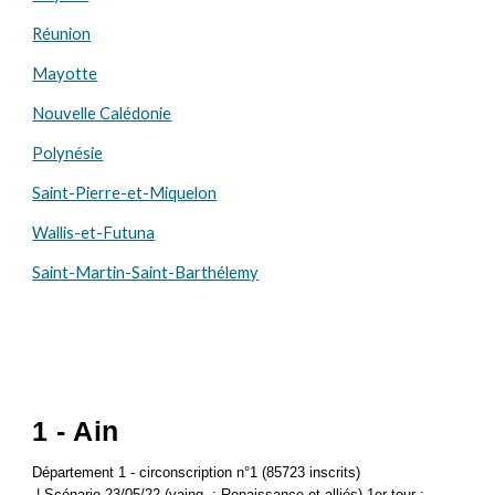
Réunion
Mayotte
Nouvelle Calédonie
Polynésie
Saint-Pierre-et-Miquelon
Wallis-et-Futuna
Saint-Martin-Saint-Barthélemy
1 - Ain
Département 1 - circonscription n°1 (85723 inscrits)
| Scénario 23/05/22 (vainq. : Renaissance et alliés) 1er tour :