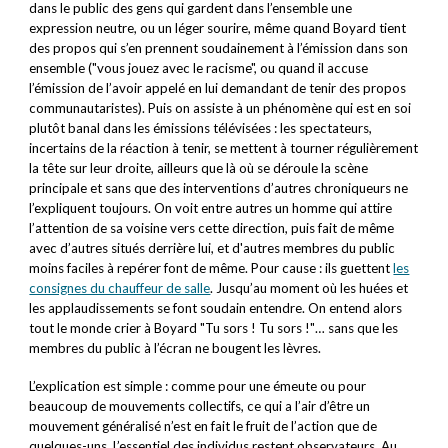
dans le public des gens qui gardent dans l’ensemble une
expression neutre, ou un léger sourire, même quand Boyard tient
des propos qui s’en prennent soudainement à l’émission dans son
ensemble ("vous jouez avec le racisme", ou quand il accuse
l’émission de l’avoir appelé en lui demandant de tenir des propos
communautaristes). Puis on assiste à un phénomène qui est en soi
plutôt banal dans les émissions télévisées : les spectateurs,
incertains de la réaction à tenir, se mettent à tourner régulièrement
la tête sur leur droite, ailleurs que là où se déroule la scène
principale et sans que des interventions d’autres chroniqueurs ne
l’expliquent toujours. On voit entre autres un homme qui attire
l’attention de sa voisine vers cette direction, puis fait de même
avec d’autres situés derrière lui, et d'autres membres du public
moins faciles à repérer font de même. Pour cause : ils guettent
les
consignes du chauffeur de salle
. Jusqu’au moment où les huées et
les applaudissements se font soudain entendre. On entend alors
tout le monde crier à Boyard "Tu sors ! Tu sors !"… sans que les
membres du public à l’écran ne bougent les lèvres.
L’explication est simple : comme pour une émeute ou pour
beaucoup de mouvements collectifs, ce qui a l’air d’être un
mouvement généralisé n’est en fait le fruit de l’action que de
quelques-uns. L’essentiel des individus restent observateurs. Au