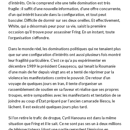
d’intérêts. On le comprend vite une telle domination est très
fragile : il suffit d'une nouvelle information, d'une offre concurrente,
d'un qui intérêt bascule dans la configuration, et tout peut
basculer. Difficile de dormir sur ses deux oreilles. Et effectivement,
White, qui a désormais peur pour sa vie, saisit la première
occasion qu’il trouve pour assassiner Fring. En un instant, toute
l’organisation s’effondre.
Dans le monde réel, les dominations politiques qui ne tenaient plus
que sur une configuration d’intérêts ont aussi plusieurs fois montré
leur fragilité particulière. C’est ce qu’a pu expérimenter en
décembre 1989 le président Ceaușescu, qui tenait la Roumanie
d’une main de fer depuis vingt ans et a tenté de réprimer par la
violence les manifestations contre le pouvoir. De retour d’un
voyage de quelques jours en Iran, il tente d’organiser un
rassemblement de soutien en sa faveur et réalise que ses propres
troupes, entre sympathies avec les manifestants et tentation de se
joindre au coup d’État préparé par l’ancien camarade Iliescu, le
lâchent. Il est exécuté quelques jours plus tard.
Si l’on retire le trafic de drogue, Cyril Hanouna est dans la même
situation que Fring et il le sait. Ce ne sont pas ses un à deux millions
de téléspectateurs (dont une partie regardent l’émission en