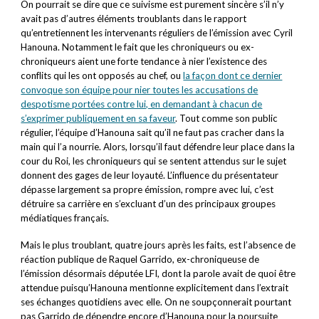
On pourrait se dire que ce suivisme est purement sincère s’il n’y
avait pas d’autres éléments troublants dans le rapport
qu’entretiennent les intervenants réguliers de l’émission avec Cyril
Hanouna. Notamment le fait que les chroniqueurs ou ex-
chroniqueurs aient une forte tendance à nier l’existence des
conflits qui les ont opposés au chef, ou
la façon dont ce dernier
convoque son équipe pour nier toutes les accusations de
despotisme portées contre lui, en demandant à chacun de
s’exprimer publiquement en sa faveur
. Tout comme son public
régulier, l’équipe d’Hanouna sait qu’il ne faut pas cracher dans la
main qui l’a nourrie. Alors, lorsqu’il faut défendre leur place dans la
cour du Roi, les chroniqueurs qui se sentent attendus sur le sujet
donnent des gages de leur loyauté. L’influence du présentateur
dépasse largement sa propre émission, rompre avec lui, c’est
détruire sa carrière en s’excluant d’un des principaux groupes
médiatiques français.
Mais le plus troublant, quatre jours après les faits, est l’absence de
réaction publique de Raquel Garrido, ex-chroniqueuse de
l’émission désormais députée LFI, dont la parole avait de quoi être
attendue puisqu’Hanouna mentionne explicitement dans l’extrait
ses échanges quotidiens avec elle. On ne soupçonnerait pourtant
pas Garrido de dépendre encore d’Hanouna pour la poursuite