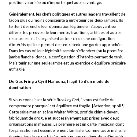
position valorisée ou n’importe quel autre avantage.
Généralement, les chefs politiques et autres leaders travaillent de
façon plus ou moins consciente à entretenir ces deux jambes. Ils
tentent de rendre leur domination légitime en s’appuyant sur
différentes preuves de leur mérite, traditions, artifices et autres
ressources ; et ils organisent autour d’eux une configuration
d’intérêts qui leur permet de s’entretenir une garde rapprochée.
Dans les cas où leur légitimité semble s’effondrer (où la première
jambe flanche, donc), la configuration d’intérêts permet de tenir.
Mais tenir sur une seule jambe est un exercice d’équilibre précaire
et fragile.
De Gus Fring à Cyril Hanouna, fragilité d’un mode de
domination
Si vous connaissez la série
Breaking Bad
, il vous est facile de
comprendre pourquoi cet équilibre est fragile. [Attention, spoil !]
Cette série met en scène Walter White, prof de chimie devenu
fabriquant de drogue et successivement aux prises avec deux
organisations mafieuses. La première est un cartel mexicain dont
l’organisation est essentiellement familiale. Comme toute mafia, la
domination de ce cartel s’appuie sur une configuration d’intérêts :