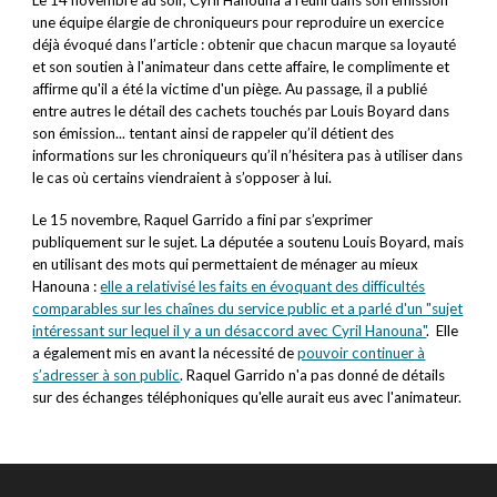
Le 14 novembre au soir, Cyril Hanouna a réuni dans son émission
une équipe élargie de chroniqueurs pour reproduire un exercice
déjà évoqué dans l’article : obtenir que chacun marque sa loyauté
et son soutien à l'animateur dans cette affaire, le complimente et
affirme qu'il a été la victime d'un piège. Au passage, il a publié
entre autres le détail des cachets touchés par Louis Boyard dans
son émission... tentant ainsi de rappeler qu’il détient des
informations sur les chroniqueurs qu’il n’hésitera pas à utiliser dans
le cas où certains viendraient à s’opposer à lui.
Le 15 novembre, Raquel Garrido a fini par s’exprimer
publiquement sur le sujet. La députée a soutenu Louis Boyard, mais
en utilisant des mots qui permettaient de ménager au mieux
Hanouna :
elle a relativisé les faits en évoquant des difficultés
comparables sur les chaînes du service public et a parlé d'un "sujet
intéressant sur lequel il y a un désaccord avec Cyril Hanouna"
. Elle
a également mis en avant la nécessité de
pouvoir continuer à
s’adresser à son public
. Raquel Garrido n'a pas donné de détails
sur des échanges téléphoniques qu'elle aurait eus avec l'animateur.