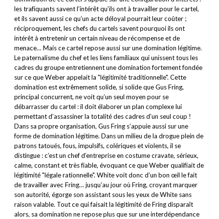
les trafiquants savent l’intérêt qu’ils ont à travailler pour le cartel,
et ils savent aussi ce qu’un acte déloyal pourrait leur coûter ;
réciproquement, les chefs du cartels savent pourquoi ils ont
intérêt à entretenir un certain niveau de récompense et de
menace… Mais ce cartel repose aussi sur une domination légitime.
Le paternalisme du chef et les liens familiaux qui unissent tous les
cadres du groupe entretiennent une domination fortement fondée
sur ce que Weber appelait la "légitimité traditionnelle". Cette
domination est extrêmement solide, si solide que Gus Fring,
principal concurrent, ne voit qu’un seul moyen pour se
débarrasser du cartel : il doit élaborer un plan complexe lui
permettant d’assassiner la totalité des cadres d’un seul coup !
Dans sa propre organisation, Gus Fring s’appuie aussi sur une
forme de domination légitime. Dans un milieu de la drogue plein de
patrons tatoués, fous, impulsifs, colériques et violents, il se
distingue : c’est un chef d’entreprise en costume cravate, sérieux,
calme, constant et très fiable, évoquant ce que Weber qualifiait de
légitimité "légale rationnelle". White voit donc d’un bon œil le fait
de travailler avec Fring… jusqu’au jour où Fring, croyant marquer
son autorité, égorge son assistant sous les yeux de White sans
raison valable. Tout ce qui faisait la légitimité de Fring disparaît
alors, sa domination ne repose plus que sur une interdépendance